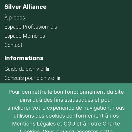
Silver Alliance
À propos
Espace Professionnels
Espace Membres
Contact
Informations
Guide du bien vieillir
Conseils pour bien vieillir
Foire aux questions
Pour permettre le bon fonctionnement du Site
Plan du site
ainsi qu’à des fins statistiques et pour
Soutenir le développement des résidences Vivre
améliorer votre expérience de navigation, nous
ensemble
utilisons des cookies conformément à nos
Mentions Légales et CGU
et à notre
Charte
Jeu concours calendrier de l’avent 2025
Cookies
. Vous pouvez accepter cette