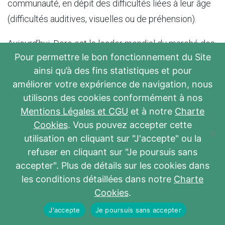
communauté, en dépit des difficultés liées à leur âge
(difficultés auditives, visuelles ou de préhension).
Aujourd’hui, Doro est le leader mondial du marché des
Pour permettre le bon fonctionnement du Site
téléphones mobiles et smartphones conçus pour
ainsi qu’à des fins statistiques et pour
les seniors
. Les produits Doro sont vendus à travers
améliorer votre expérience de navigation, nous
un réseau de plus de 300 opérateurs télécoms,
utilisons des cookies conformément à nos
distributeurs, spécialistes et revendeurs,
Mentions Légales et CGU
et à notre
Charte
principalement en Europe.
Cookies
. Vous pouvez accepter cette
utilisation en cliquant sur "J'accepte" ou la
Désormais, l’expertise de Doro s’étend au-delà du
refuser en cliquant sur "Je poursuis sans
téléphone. Forte du succès de son interface
accepter". Plus de détails sur les cookies dans
simplifiée et brevetée, l’entreprise a développé de
les conditions détaillées dans notre
Charte
Cookies
.
nouveaux produits pour répondre aux besoins des
retraités : une
tablette tactile pour seniors
(Doro
J'accepte
Je poursuis sans accepter
Tablet), une
montre connectée
(Doro Watch), et plus