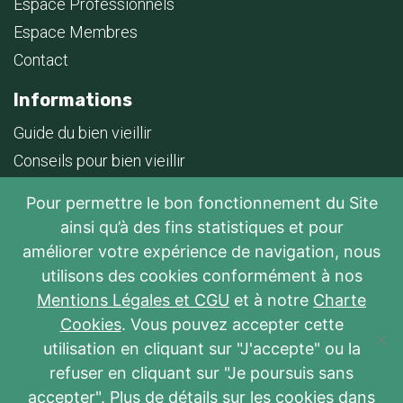
Espace Professionnels
Espace Membres
Contact
Informations
Guide du bien vieillir
Conseils pour bien vieillir
Foire aux questions
Pour permettre le bon fonctionnement du Site
Plan du site
ainsi qu’à des fins statistiques et pour
Soutenir le développement des résidences Vivre
améliorer votre expérience de navigation, nous
ensemble
utilisons des cookies conformément à nos
Mentions Légales et CGU
et à notre
Charte
Jeu concours calendrier de l’avent 2025
Cookies
. Vous pouvez accepter cette
Juridique
utilisation en cliquant sur "J'accepte" ou la
refuser en cliquant sur "Je poursuis sans
Mentions légales et CGU
accepter". Plus de détails sur les cookies dans
Politique de confidentialité